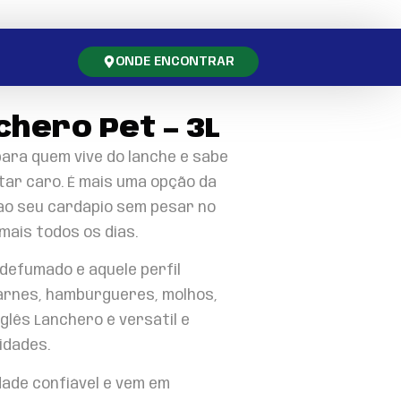
ONDE ENCONTRAR
chero Pet – 3L
para quem vive do lanche e sabe
ar caro. É mais uma opção da
 ao seu cardápio sem pesar no
 mais todos os dias.
defumado e aquele perfil
arnes, hambúrgueres, molhos,
glês Lanchero é versátil e
idades.
dade confiável e vem em